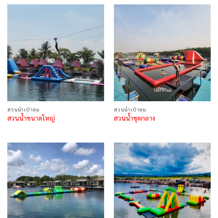
สวนน้ำเป่าลม
สวนน้ำเป่าลม
สวนน้ำขนาดใหญ่
สวนน้ำชุดกลาง