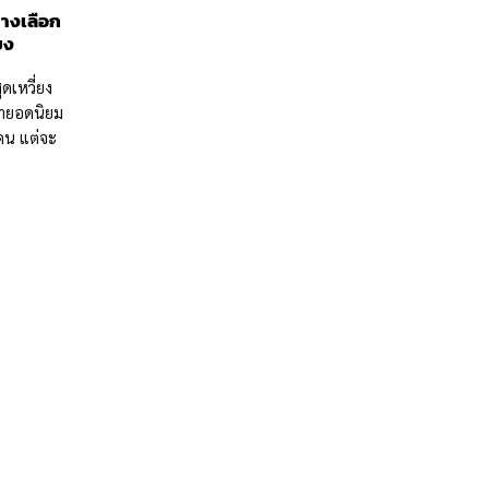
ทางเลือก
ยง
ดเหวี่ยง
น้ำยอดนิยม
คน แต่จะ