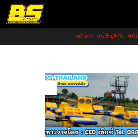
Skip
to
content
หน้าแรก
สระน้ำปูผ้าใบ
ทำไ
19
Apr