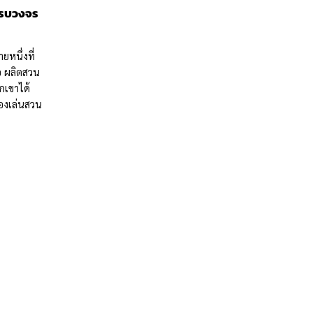
ครบวงจร
ยหนึ่งที่
อ ผลิตสวน
กเขาได้
่องเล่นสวน