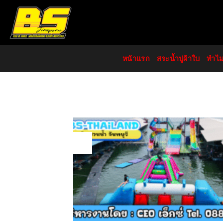
Skip
to
content
หน้าแรก
สระน้ำปูผ้าใบ
ทำไ
14
Aug