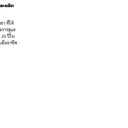
ละผลิต
า ที่ให้
ะการดูแล
า 20 ปีใน
านมืออาชีพ