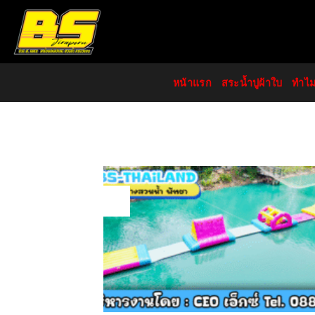
Skip
to
content
หน้าแรก
สระน้ำปูผ้าใบ
ทำไ
31
Jul