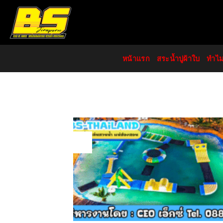
Skip
to
content
หน้าแรก
สระน้ำปูผ้าใบ
ทำไ
09
Nov