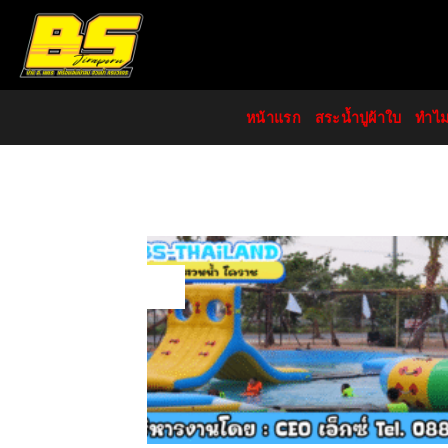
Skip
to
content
หน้าแรก
สระน้ำปูผ้าใบ
ทำไ
13
Aug