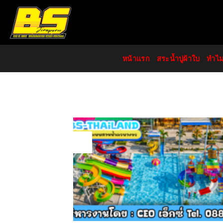
Skip
to
content
หน้าแรก
สระน้ำปูผ้าใบ
ทำไ
04
Jun