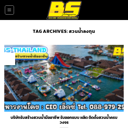
Skip
to
content
TAG ARCHIVES:
สวนน้ำลงทุน
17
May
บริษัทรับสร้างสวนน้ำมืออาชีพ รับออกแบบ ผลิต ติดตั้งสวนน้ำครบ
วงจร