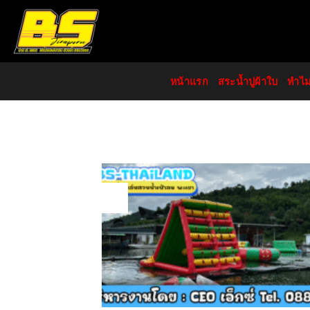
Skip
to
content
หน้าแรก
สระน้ำปูผ้าใบ
ทำไ
17
Oct