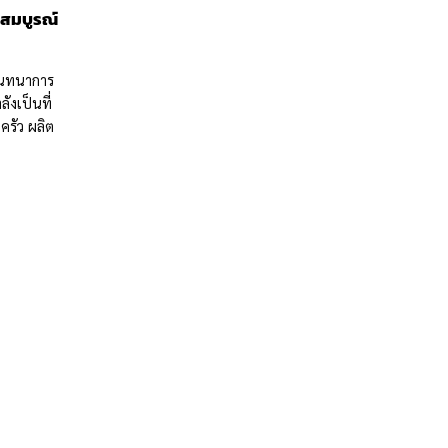
ือสมบูรณ์
สันทนาการ
ังเป็นที่
รัว ผลิต