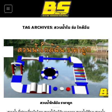
Skip
to
content
TAG ARCHIVES:
สวนน้ำใน ร่ม ใกล้ฉัน
07
Sep
สวนน้ำใกล้ฉัน ราคาถูก
สวนน้ำ ที่ท่องเที่ยวในไทย สวนน้ำใกล้ฉัน ราคาถูก สวนน้ำอิชิบะ สวนน้ำ