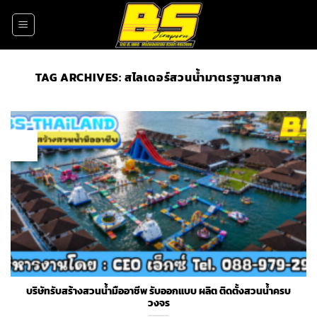
Skip
to
content
TAG ARCHIVES:
สไลเดอร์สวนน้ำมาตรฐานสากล
17
May
บริษัทรับสร้างสวนน้ำมืออาชีพ รับออกแบบ ผลิต ติดตั้งสวนน้ำครบ
วงจร