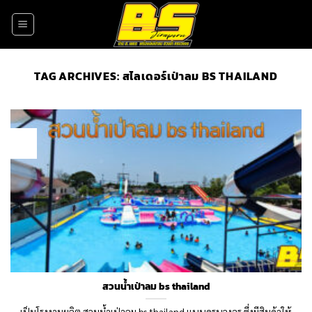
Skip
to
content
TAG ARCHIVES:
สไลเดอร์เป่าลม BS THAILAND
08
Jul
สวนน้ำเป่าลม bs thailand
เป็นโรงงานผลิต สวนน้ำเป่าลม bs thailand แบบครบวงจร ซึ่งมีสินค้าให้