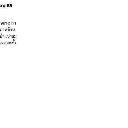
หญ่ BS
มอย่างมาก
กยภาพด้าน
น้ำ เป่าลม
อนตลอดทั้ง