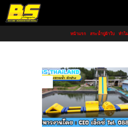
Skip
to
content
หน้าแรก
สระน้ำปูผ้าใบ
ทำไ
07
Dec