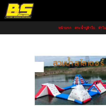
Skip
to
content
หน้าแรก
สระน้ำปูผ้าใบ
ทำไ
21
Jul