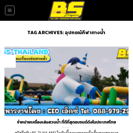
Skip
to
content
TAG ARCHIVES:
อุปกรณ์กีฬาทางน้ำ
20
Apr
จำหน่ายเครื่องเล่นสวนน้ำ ที่ดีที่สุดแบรนด์ดังในประเทศไทย
สวัสดีครับ BS-THAILAND ในวันนี้เรามาพูดคุยถึงเรื่องราวของการ