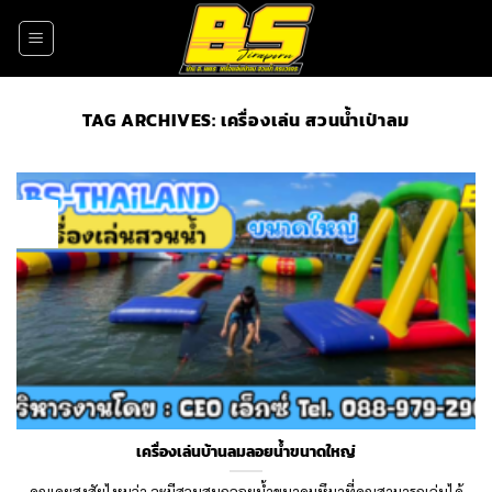
Skip
to
content
TAG ARCHIVES:
เครื่องเล่น สวนน้ำเป่าลม
09
Nov
เครื่องเล่นบ้านลมลอยน้ำขนาดใหญ่
คุณเคยสงสัยไหมว่า จะมีสวนสนุกลอยน้ำขนาดมหึมาที่คุณสามารถเล่นได้