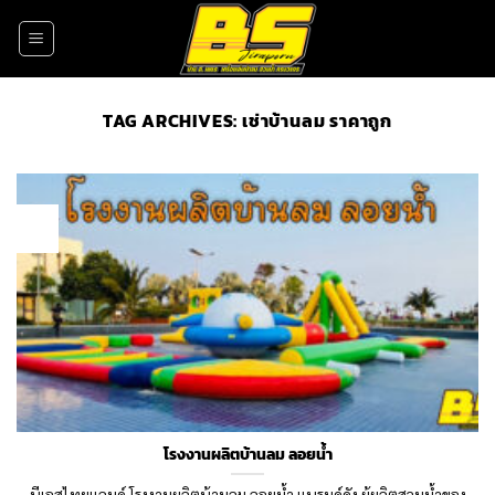
Skip
to
content
TAG ARCHIVES:
เช่าบ้านลม ราคาถูก
23
Sep
โรงงานผลิตบ้านลม ลอยน้ำ
บีเอสไทยแลนด์ โรงงานผลิตบ้านลม ลอยน้ำ แบรนด์ดัง ผู้ผลิตสวนน้ำของ