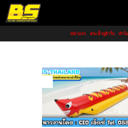
Skip
to
content
หน้าแรก
สระน้ำปูผ้าใบ
ทำไ
13
Nov