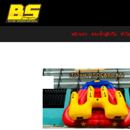
Skip
to
content
หน้าแรก
สระน้ำปูผ้าใบ
ทำไ
19
Aug