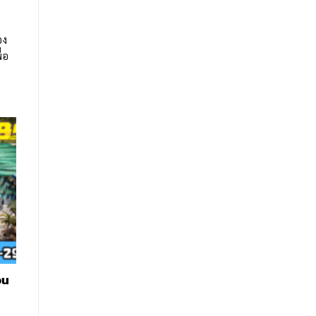
อง
่อ
วน