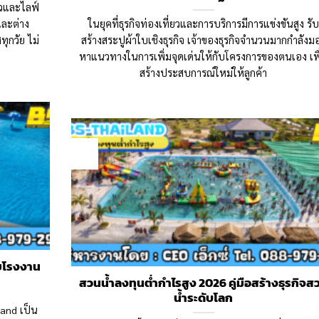
่ยวและไลฟ์
และต่าง
ในยุคที่ธุรกิจท่องเที่ยวและการบริการมีการแข่งขันสูง รับ
ุกวัย ไม่
สร้างสระปูผ้าใบเชิงธุรกิจ เจ้าของธุรกิจจำนวนมากกำลังม
หาแนวทางในการเพิ่มจุดเด่นให้กับโครงการของตนเอง เพื
สร้างประสบการณ์ใหม่ให้ลูกค้า
28
Mar
ดยโรงงาน
สวนน้ำลงทุนต่ำกำไรสูง 2026 คู่มือสร้างธุรกิจส
น้ำระดับโลก
land เป็น