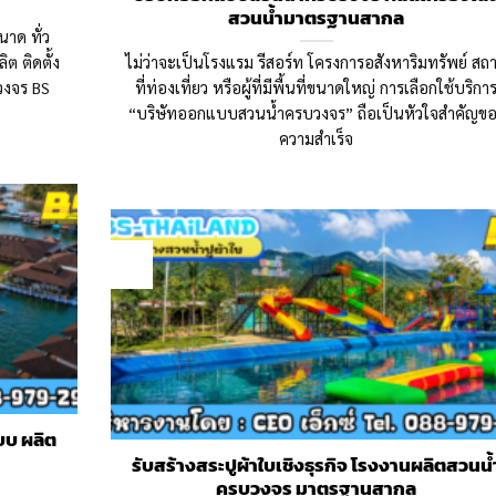
สวนน้ำมาตรฐานสากล
าด ทั่ว
ต ติดตั้ง
ไม่ว่าจะเป็นโรงแรม รีสอร์ท โครงการอสังหาริมทรัพย์ สถ
งจร BS
ที่ท่องเที่ยว หรือผู้ที่มีพื้นที่ขนาดใหญ่ การเลือกใช้บริกา
“บริษัทออกแบบสวนน้ำครบวงจร” ถือเป็นหัวใจสำคัญข
ความสำเร็จ
10
May
บบ ผลิต
รับสร้างสระปูผ้าใบเชิงธุรกิจ โรงงานผลิตสวนน้
ครบวงจร มาตรฐานสากล