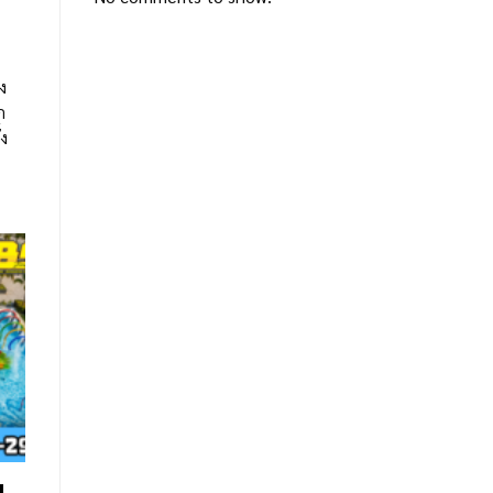
ง
ง
ก
้ง
น