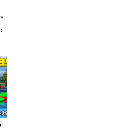
าน
ร
อง
ำ