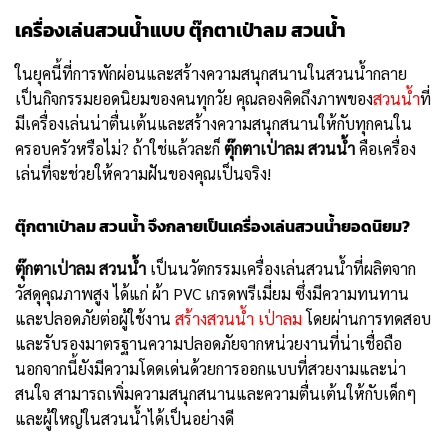
เครื่องเล่นสวนน้ำแบบ
ตุ๊กตาเป่าลม สวนน้ำ
ในยุคนี้ที่การพักผ่อนและสร้างความสนุกสนานในสวนน้ำกลาย
เป็นกิจกรรมยอดนิยมของคนทุกวัย คุณลองคิดถึงภาพของ
สวนน้ำ
ที่
มีเครื่องเล่นน่าตื่นเต้นและสร้างความสนุกสนานให้กับทุกคนใน
ครอบครัวหรือไม่? ถ้าใช่แล้วละก็
ตุ๊กตาเป่าลม สวนน้ำ
คือเครื่อง
เล่นที่จะช่วยให้ความฝันของคุณเป็นจริง!
ตุ๊กตาเป่าลม สวนน้ำ
จึงกลายเป็นเครื่องเล่นสวนน้ำยอดนิยม?
ตุ๊กตาเป่าลม สวนน้ำ
เป็นนวัตกรรมเครื่องเล่นสวนน้ำที่ผลิตจาก
วัสดุคุณภาพสูง ได้แก่ ผ้า PVC เกรดพรีเมี่ยม ซึ่งมีความทนทาน
และปลอดภัยต่อผู้ใช้งาน
สร้างสวนน้ำ เป่าลม
โดยผ่านการทดสอบ
และรับรองมาตรฐานความปลอดภัยจากหน่วยงานที่น่าเชื่อถือ
นอกจากนี้ยังมีความโดดเด่นด้วยการออกแบบที่สวยงามและน่า
สนใจ สามารถเพิ่มความสนุกสนานและความตื่นเต้นให้กับเด็กๆ
และผู้ใหญ่ในสวนน้ำได้เป็นอย่างดี