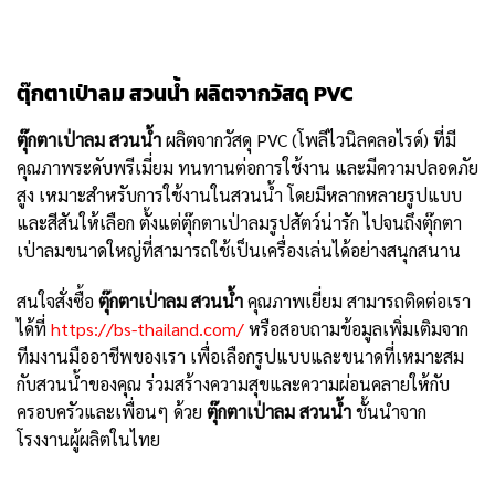
ตุ๊กตาเป่าลม สวนน้ำ
ผลิตจากวัสดุ PVC
ตุ๊กตาเป่าลม สวนน้ำ
ผลิตจากวัสดุ PVC (โพลีไวนิลคลอไรด์) ที่มี
คุณภาพระดับพรีเมี่ยม ทนทานต่อการใช้งาน และมีความปลอดภัย
สูง เหมาะสำหรับการใช้งานในสวนน้ำ โดยมีหลากหลายรูปแบบ
และสีสันให้เลือก ตั้งแต่ตุ๊กตาเป่าลมรูปสัตว์น่ารัก ไปจนถึงตุ๊กตา
เป่าลมขนาดใหญ่ที่สามารถใช้เป็นเครื่องเล่นได้อย่างสนุกสนาน
สนใจสั่งซื้อ
ตุ๊กตาเป่าลม สวนน้ำ
คุณภาพเยี่ยม สามารถติดต่อเรา
ได้ที่
https://bs-thailand.com/
หรือสอบถามข้อมูลเพิ่มเติมจาก
ทีมงานมืออาชีพของเรา เพื่อเลือกรูปแบบและขนาดที่เหมาะสม
กับสวนน้ำของคุณ ร่วมสร้างความสุขและความผ่อนคลายให้กับ
ครอบครัวและเพื่อนๆ ด้วย
ตุ๊กตาเป่าลม สวนน้ำ
ชั้นนำจาก
โรงงานผู้ผลิตในไทย