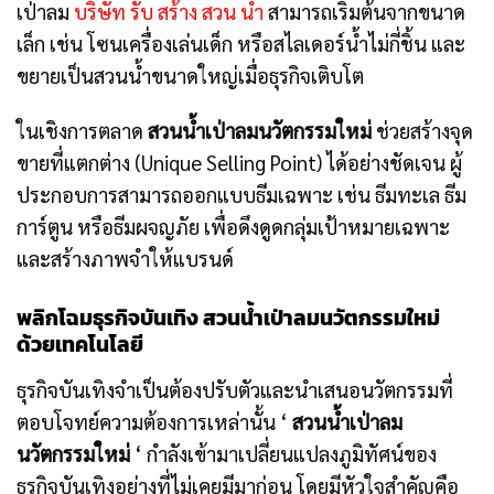
เป่าลม
บริษัท รับ สร้าง สวน น้ำ
สามารถเริ่มต้นจากขนาด
เล็ก เช่น โซนเครื่องเล่นเด็ก หรือสไลเดอร์น้ำไม่กี่ชิ้น และ
ขยายเป็นสวนน้ำขนาดใหญ่เมื่อธุรกิจเติบโต
ในเชิงการตลาด
สวนน้ำเป่าลมนวัตกรรมใหม่
ช่วยสร้างจุด
ขายที่แตกต่าง (Unique Selling Point) ได้อย่างชัดเจน ผู้
ประกอบการสามารถออกแบบธีมเฉพาะ เช่น ธีมทะเล ธีม
การ์ตูน หรือธีมผจญภัย เพื่อดึงดูดกลุ่มเป้าหมายเฉพาะ
และสร้างภาพจำให้แบรนด์
พลิกโฉมธุรกิจบันเทิง สวนน้ำเป่าลมนวัตกรรมใหม่
ด้วยเทคโนโลยี
ธุรกิจบันเทิงจำเป็นต้องปรับตัวและนำเสนอนวัตกรรมที่
ตอบโจทย์ความต้องการเหล่านั้น ‘
สวนน้ำเป่าลม
นวัตกรรมใหม่
‘ กำลังเข้ามาเปลี่ยนแปลงภูมิทัศน์ของ
ธุรกิจบันเทิงอย่างที่ไม่เคยมีมาก่อน โดยมีหัวใจสำคัญคือ