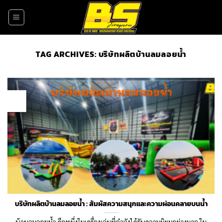
Skip
to
content
TAG ARCHIVES:
บริษัทผลิตบ้านลมลอยน้ำ
10
Oct
บริษัทผลิตบ้านลมลอยน้ำ : สัมผัสความสนุกและความผ่อนคลายบนน้ำ
บ้านลมลอยน้ำ คือหนึ่งในเครื่องเล่นที่กำลังได้รับความนิยมอย่างมาก ใน