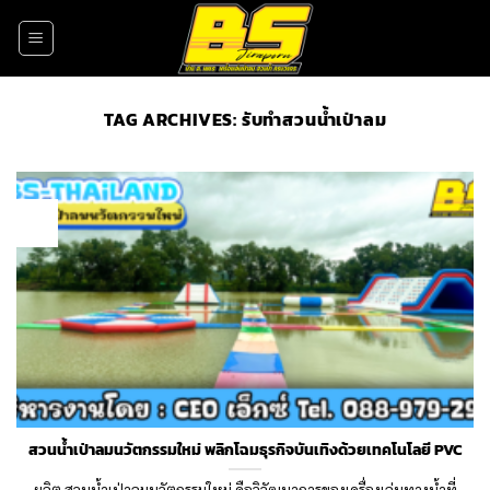
Skip
to
content
TAG ARCHIVES:
รับทำสวนน้ำเป่าลม
04
Jan
สวนน้ำเป่าลมนวัตกรรมใหม่ พลิกโฉมธุรกิจบันเทิงด้วยเทคโนโลยี PVC
ผลิต สวนน้ำเป่าลมนวัตกรรมใหม่ คือวิวัฒนาการของเครื่องเล่นทางน้ำที่