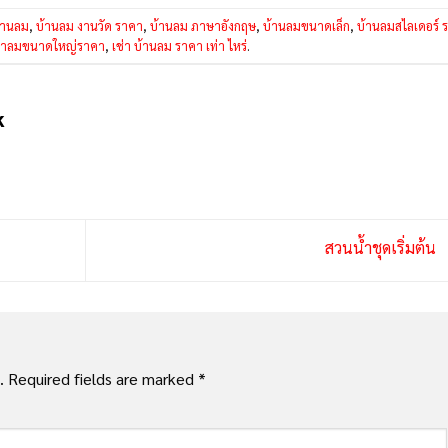
้านลม
,
บ้านลม งานวัด ราคา
,
บ้านลม ภาษาอังกฤษ
,
บ้านลมขนาดเล็ก
,
บ้านลมสไลเดอร์ 
ป่าลมขนาดใหญ่ราคา
,
เช่า บ้านลม ราคา เท่า ไหร่
.
K
สวนน้ำชุดเริ่มต้น
.
Required fields are marked
*