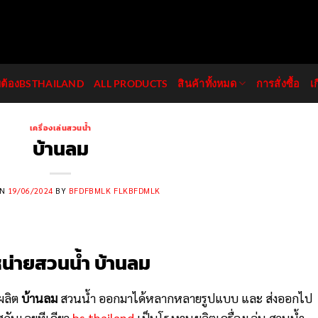
มต้องBSTHAILAND
ALL PRODUCTS
สินค้าทั้งหมด
การสั่งซื้อ
เ
เครื่องเล่นสวนน้ำ
บ้านลม
ON
19/06/2024
BY
BFDFBMLK FLKBFDMLK
น่ายสวนน้ำ บ้านลม
่ผลิต
บ้านลม
สวนน้ำ ออกมาได้หลากหลายรูปแบบ และ ส่งออกไป
กันเลยทีเดียว
bs thailand
เป็นโรงงานผลิตเครื่องเล่น สวนน้ำ