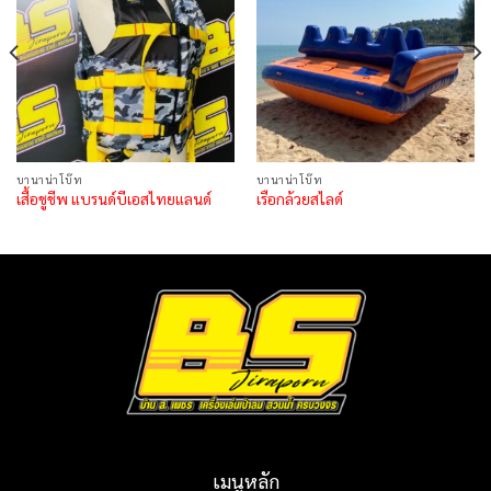
บานาน่าโบ๊ท
บานาน่าโบ๊ท
เสื้อชูชีพ แบรนด์บีเอสไทยแลนด์
เรือกล้วยสไลด์
เมนูหลัก