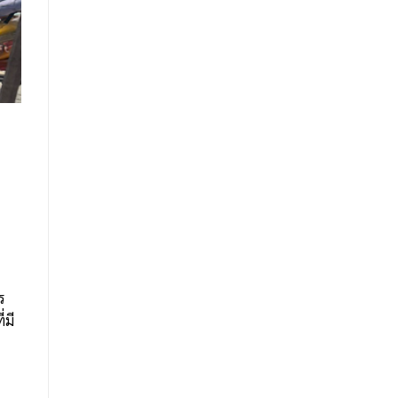
ร
่มี