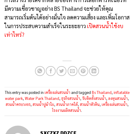
มีความเชี่ยวชาญอย่าง BS Thailand จะช่วยให้คุณ
สามารถเริ่มต้นได้อย่างมั่นใจ ลดความเสี่ยง และเพิ่มโอกาส
ในการประสบความสำเร็จในระยะยาว
เปิดสวนน้ำใช้งบ
เท่าไหร่?
This entry was posted in
เครื่องเล่นสวนน้ำ
and tagged
Bs Thailand
,
inflatable
water park
,
Water Park Thailand
,
ธุรกิจสวนน้ำ
,
รับติดตั้งสวนน้ำ
,
ลงทุนสวนน้ำ
,
สวนน้ำครบวงจร
,
สวนน้ำปูผ้าใบ
,
สวนน้ำภาคใต้
,
สวนน้ำหัวหิน
,
เครื่องเล่นสวนน้ำ
,
โรงงานผลิตสวนน้ำ
.
SXCZXZ DDZCF